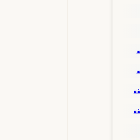
m
m
min
min