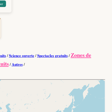
Zones de
uits
/
Science ouverte
/
Spectacles gratuits
/
uits
/
Autres
/