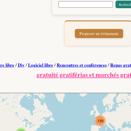
re libre
/
Diy
/
Logiciel libre
/
Rencontres et conférences
/
Repas grat
gratuité gratiférias et marchés grat