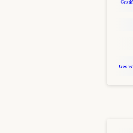
Grati
troc v