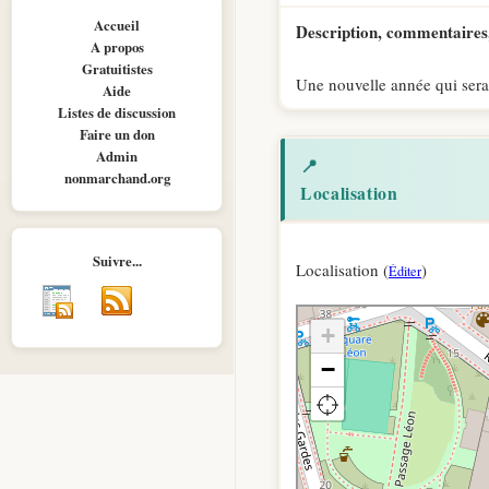
Accueil
Description, commentaires,
A propos
Gratuitistes
Une nouvelle année qui sera
Aide
Listes de discussion
Faire un don
Admin
📍
nonmarchand.org
Localisation
Suivre...
Localisation (
)
Éditer