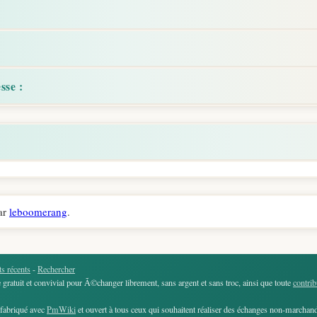
sse :
ar
leboomerang
.
s récents
-
Rechercher
gratuit et convivial pour Ã©changer librement, sans argent et sans troc, ainsi que toute
contrib
, fabriqué avec
PmWiki
et ouvert à tous ceux qui souhaitent réaliser des échanges non-marchands