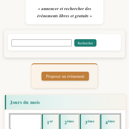
«
annoncer et rechercher des
»
évènements libres et gratuits
Jours du mois
er
ème
ème
ème
1
2
3
4