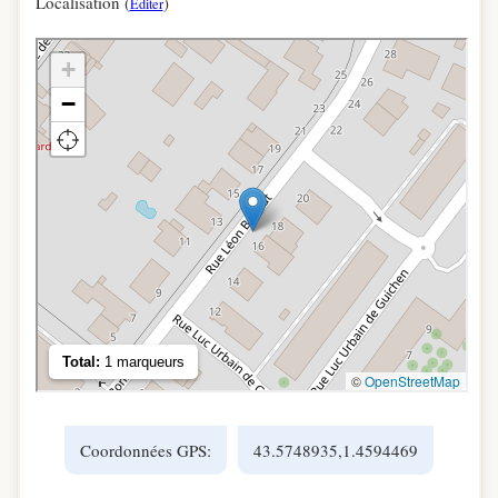
Localisation (
)
Éditer
Coordonnées GPS:
43.5748935,1.4594469