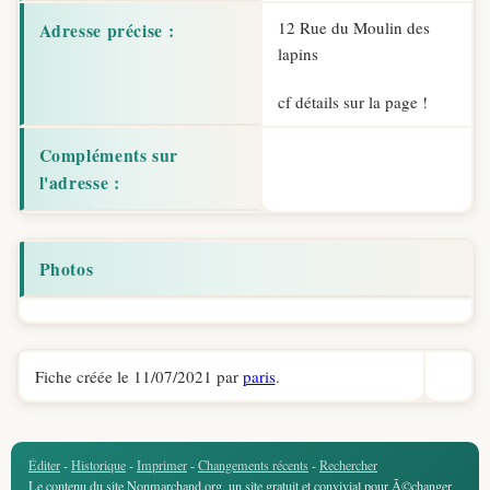
12 Rue du Moulin des
Adresse précise :
lapins
cf détails sur la page !
Compléments sur
l'adresse :
Photos
Fiche créée le 11/07/2021 par
paris
.
Éditer
-
Historique
-
Imprimer
-
Changements récents
-
Rechercher
Le contenu du site Nonmarchand.org, un site gratuit et convivial pour Ã©changer