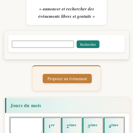
«
annoncer et rechercher des
»
évènements libres et gratuits
Jours du mois
er
ème
ème
ème
1
2
3
4