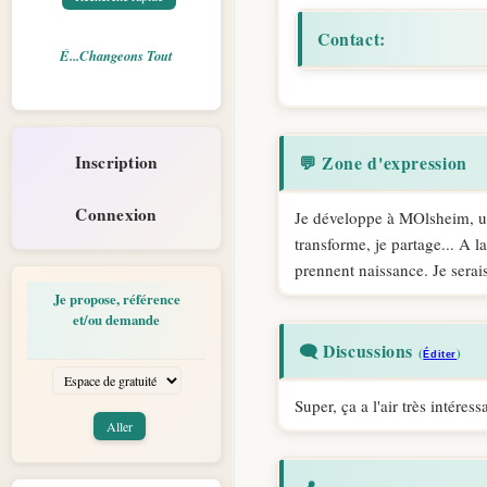
Contact:
É...Changeons Tout
Inscription
💬 Zone d'expression
Connexion
Je développe à MOlsheim, une 
transforme, je partage... A l
prennent naissance. Je sera
Je propose, référence
et/ou demande
🗨️ Discussions
(
)
Éditer
Super, ça a l'air très intéres
📍