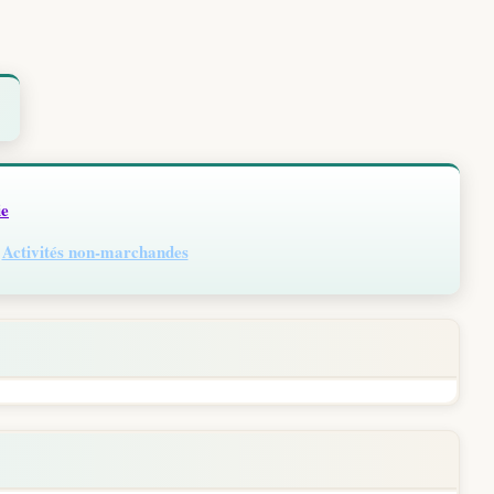
ie
✋
Activités non-marchandes