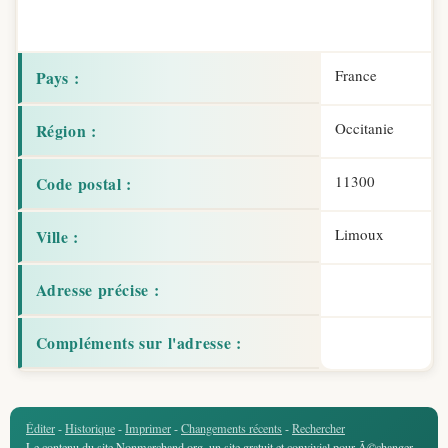
France
Pays :
Occitanie
Région :
11300
Code postal :
Limoux
Ville :
Adresse précise :
Compléments sur l'adresse :
Éditer
-
Historique
-
Imprimer
-
Changements récents
-
Rechercher
Le contenu du site Nonmarchand.org, un site gratuit et convivial pour Ã©changer