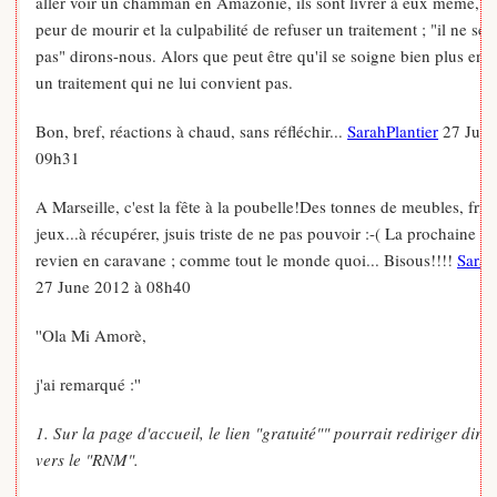
aller voir un chamman en Amazonie, ils sont livrer à eux même, av
peur de mourir et la culpabilité de refuser un traitement ; "il ne se 
pas" dirons-nous. Alors que peut être qu'il se soigne bien plus en 
un traitement qui ne lui convient pas.
Bon, bref, réactions à chaud, sans réfléchir...
SarahPlantier
27 June
09h31
A Marseille, c'est la fête à la poubelle!Des tonnes de meubles, frin
jeux...à récupérer, jsuis triste de ne pas pouvoir :-( La prochaine fo
revien en caravane ; comme tout le monde quoi... Bisous!!!!
Sarah
27 June 2012 à 08h40
''Ola Mi Amorè,
j'ai remarqué :''
1. Sur la page d'accueil, le lien "gratuité"" pourrait rediriger dire
vers le "RNM".