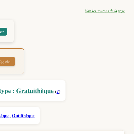
Voir les sources de la page
type :
Gratuithèque
(
?
)
hèque
,
Outilthèque