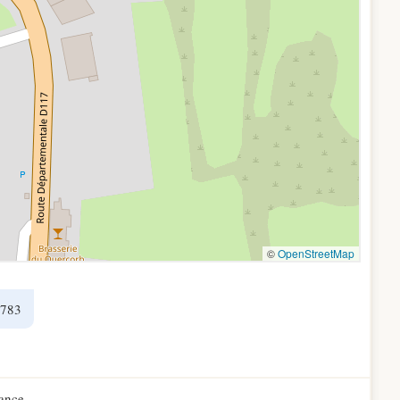
4783
ance