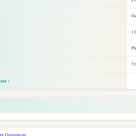
Oc
1
Pu
31
sse :
in Grassineau