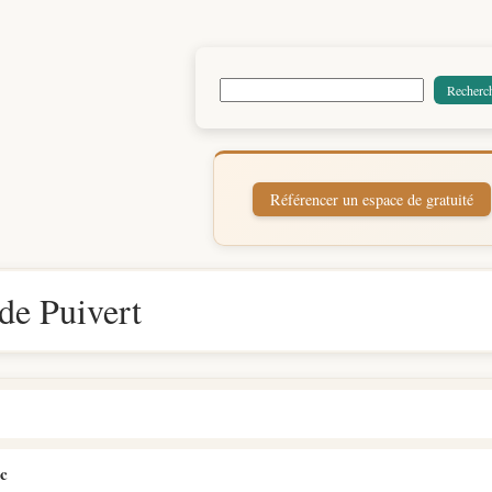
de Puivert
ic