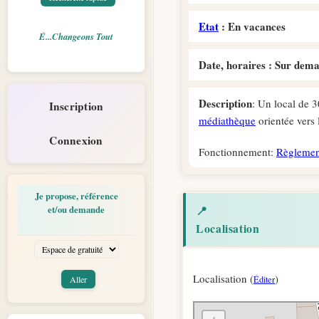
Etat
: En vacances
É...Changeons Tout
Date, horaires : Sur dem
Description
: Un local de 
Inscription
médiathèque
orientée vers 
Connexion
Fonctionnement:
Règlemen
Je propose, référence
📍
et/ou demande
Localisation
Localisation (
)
Éditer