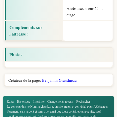
Accès ascenseur 2ème
étage
Compléments sur
l'adresse :
Photos
Créateur de la page:
Benjamin Grassineau
Éditer
-
Historique
-
Imprimer
-
Changements récents
-
Rechercher
Le contenu du site Nonmarchand.org, un site gratuit et convivial pour Ã©changer
librement, sans argent et sans troc, ainsi que toute
contribution
à ce site, sauf
mentions contraires, est placé sous une
licence culturelle non-marchande
.