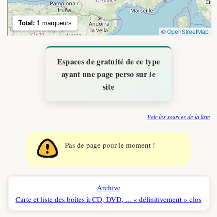
Espaces de gratuité de ce type
ayant une page perso sur le
site
Voir les sources de la liste
Pas de page pour le moment !
Archive
Carte et liste des boîtes à CD, DVD, ... « définitivement » clos