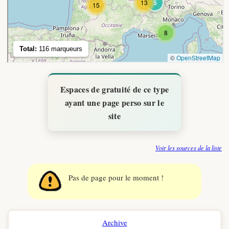
Espaces de gratuité de ce type
ayant une page perso sur le
site
Voir les sources de la liste
Pas de page pour le moment !
Archive