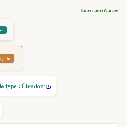
Voir les sources de la page
e type :
Étendoir
(
?
)