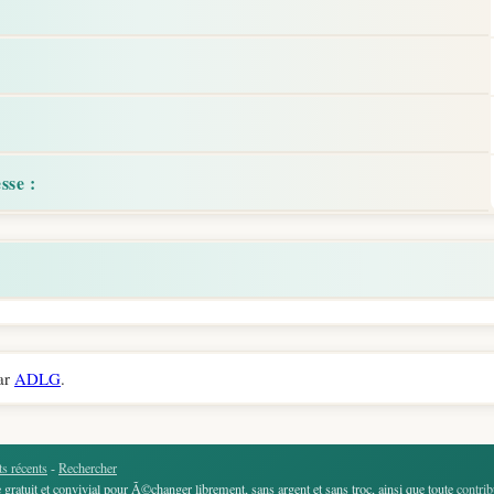
sse :
ar
ADLG
.
s récents
-
Rechercher
gratuit et convivial pour Ã©changer librement, sans argent et sans troc, ainsi que toute
contrib