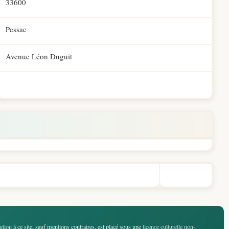
33600
Pessac
Avenue Léon Duguit
ution
à ce site, sauf mentions contraires, est placé sous une
licence culturelle non-