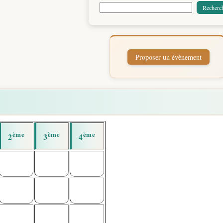
ème
ème
ème
2
3
4