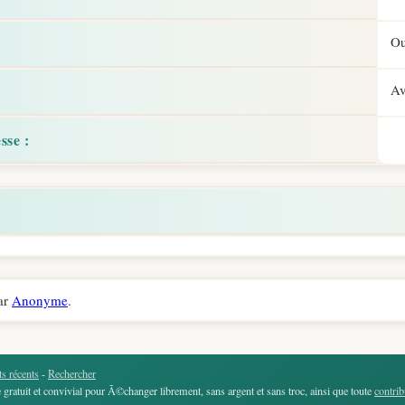
Ou
Av
sse :
ar
Anonyme
.
s récents
-
Rechercher
gratuit et convivial pour Ã©changer librement, sans argent et sans troc, ainsi que toute
contrib