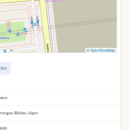
1393
ance
vergne-Rhône-Alpes
600