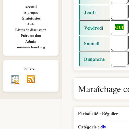
Accueil
Jeudi
A propos
Gratuitistes
Aide
OUI
Vendredi
Listes de discussion
Faire un don
Admin
Samedi
nonmarchand.org
Dimanche
Suivre...
Maraîchage co
Périodicité : Régulier
Catégorie :
diy