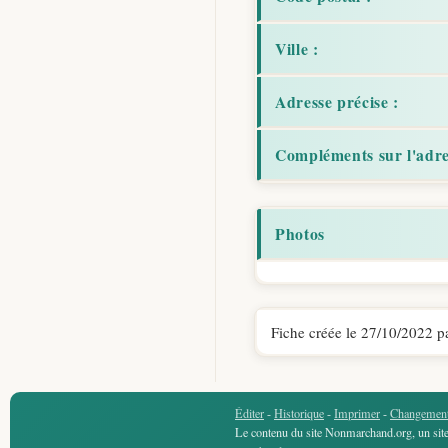
Ville :
Adresse précise :
Compléments sur l'adre
Photos
Fiche créée le 27/10/2022 p
Éditer
-
Historique
-
Imprimer
-
Changement
Le contenu du site Nonmarchand.org, un site 