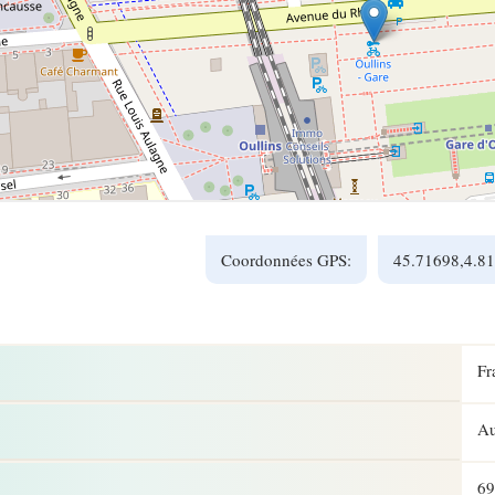
Coordonnées GPS:
45.71698,4.8
Fr
Au
69