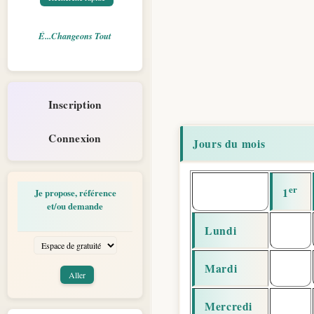
É...Changeons Tout
Inscription
Connexion
Jours du mois
er
1
Je propose, référence
et/ou demande
Lundi
Mardi
Mercredi