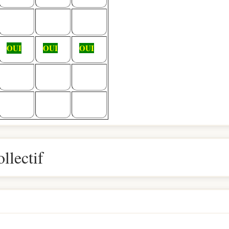
OUI
OUI
OUI
llectif