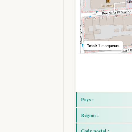
Pays :
Région :
Code postal :