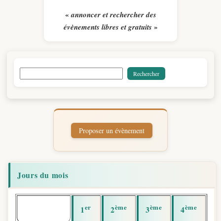
«
annoncer et rechercher des
»
évènements libres et gratuits
Jours du mois
er
ème
ème
ème
1
2
3
4