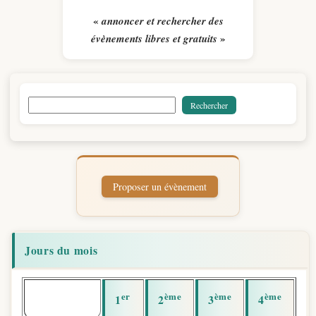
«
annoncer et rechercher des
»
évènements libres et gratuits
Jours du mois
er
ème
ème
ème
1
2
3
4